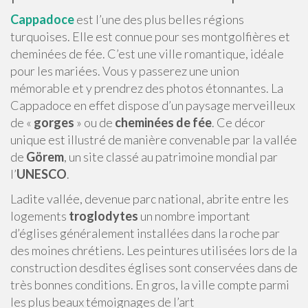
Cappadoce
est l’une des plus belles régions
turquoises. Elle est connue pour ses montgolfières et
cheminées de fée. C’est une ville romantique, idéale
pour les mariées. Vous y passerez une union
mémorable et y prendrez des photos étonnantes. La
Cappadoce en effet dispose d’un paysage merveilleux
de «
gorges
» ou de
cheminées de fée
. Ce décor
unique est illustré de manière convenable par la vallée
de
Görem
, un site classé au patrimoine mondial par
l’
UNESCO
.
Ladite vallée, devenue parc national, abrite entre les
logements
troglodytes
un nombre important
d’églises généralement installées dans la roche par
des moines chrétiens. Les peintures utilisées lors de la
construction desdites églises sont conservées dans de
très bonnes conditions. En gros, la ville compte parmi
les plus beaux témoignages de l’art