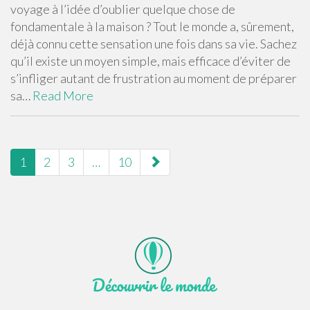
voyage à l’idée d’oublier quelque chose de
fondamentale à la maison ? Tout le monde a, sûrement,
déjà connu cette sensation une fois dans sa vie. Sachez
qu’il existe un moyen simple, mais efficace d’éviter de
s’infliger autant de frustration au moment de préparer
sa…
Read More
pagination
1
2
3
…
10