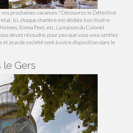
t vos prochaines vacances ? Découvrez le Détective
etat. Ici, chaque chambre est dédiée à un illustre
Holmes, Emma Peel, etc. La maison du Colonel
ous devez résoudre, pour peu que vous vous sentiez
 et jeux de société sont à votre disposition dans le
 le Gers