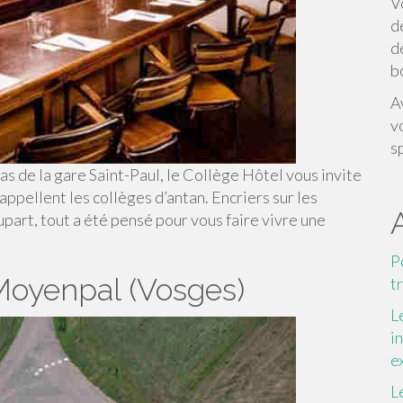
V
d
d
b
A
v
s
s de la gare Saint-Paul, le Collège Hôtel vous invite
ppellent les collèges d’antan. Encriers sur les
lupart, tout a été pensé pour vous faire vivre une
P
Moyenpal (Vosges)
t
L
i
e
L