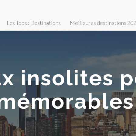
Les Tops : Destinations
Meilleures destinations 20
ux insolites 
mémorables