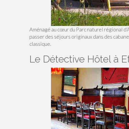
Aménagé au cœur du Parc naturel régional d’A
passer des séjours originaux dans des cabane
classique.
Le Détective Hôtel à E