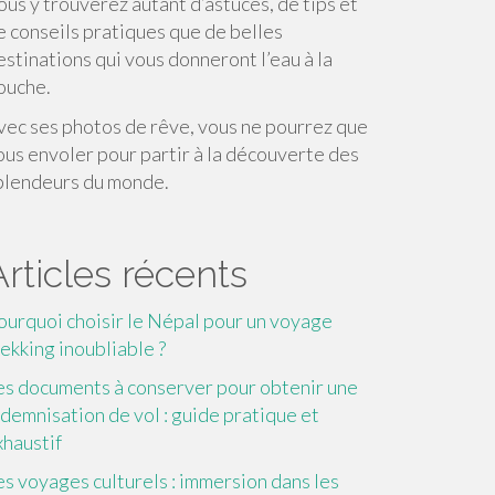
ous y trouverez autant d’astuces, de tips et
e conseils pratiques que de belles
estinations qui vous donneront l’eau à la
ouche.
vec ses photos de rêve, vous ne pourrez que
ous envoler pour partir à la découverte des
plendeurs du monde.
Articles récents
ourquoi choisir le Népal pour un voyage
rekking inoubliable ?
es documents à conserver pour obtenir une
ndemnisation de vol : guide pratique et
xhaustif
es voyages culturels : immersion dans les