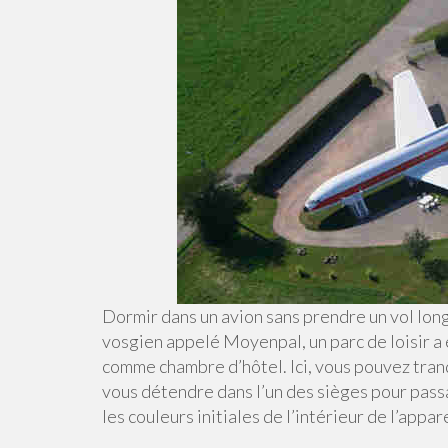
Dormir dans un avion sans prendre un vol long
vosgien appelé Moyenpal, un parc de loisir a e
comme chambre d’hôtel. Ici, vous pouvez tranq
vous détendre dans l’un des sièges pour passa
les couleurs initiales de l’intérieur de l’appare