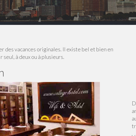
 des vacances originales. Il existe bel et bien en
 seul, à deux ou à plusieurs.
n
D
a
a
t