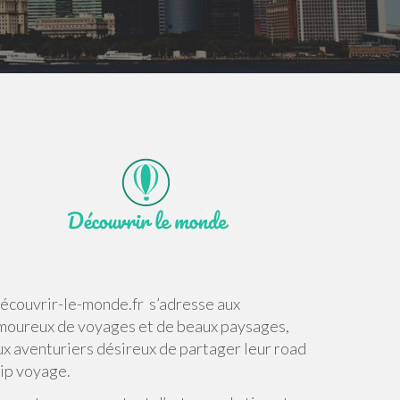
écouvrir-le-monde.fr s’adresse aux
moureux de voyages et de beaux paysages,
ux aventuriers désireux de partager leur road
rip voyage.