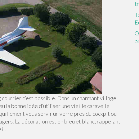
t
T
E
Q
p
 courrier c’est possible. Dans un charmant village
u la bonne idée d’utiliser une vieille caravelle
uillement vous servir un verre près du cockpit ou
gers. La décoration est en bleu et blanc, rappelant
il.