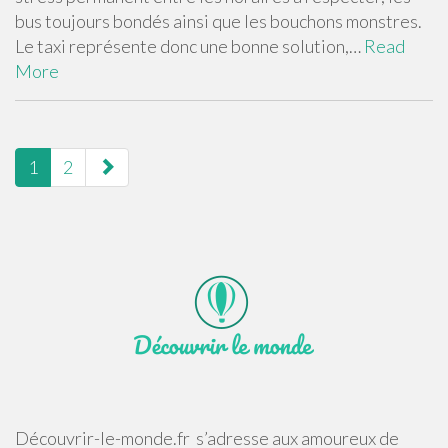
bus toujours bondés ainsi que les bouchons monstres.
Le taxi représente donc une bonne solution,…
Read
More
pagination
1
2
Découvrir-le-monde.fr s’adresse aux amoureux de