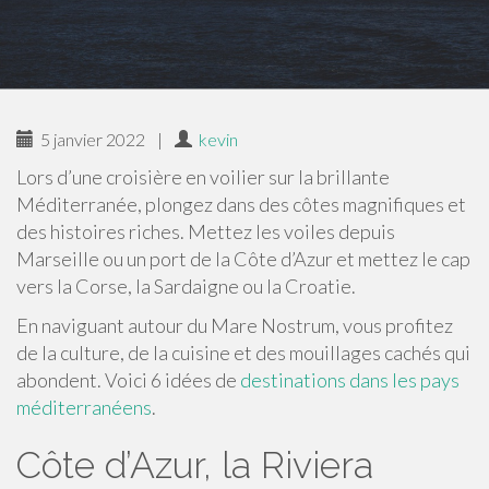
5 janvier 2022
|
kevin
Lors d’une croisière en voilier sur la brillante
Méditerranée, plongez dans des côtes magnifiques et
des histoires riches. Mettez les voiles depuis
Marseille ou un port de la Côte d’Azur et mettez le cap
vers la Corse, la Sardaigne ou la Croatie.
En naviguant autour du Mare Nostrum, vous profitez
de la culture, de la cuisine et des mouillages cachés qui
abondent. Voici 6 idées de
destinations dans les pays
méditerranéens
.
Côte d’Azur, la Riviera