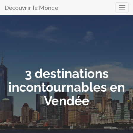
Decouvrir le Monde
Menu
Atteindre
le
principal
contenu
3 destinations
incontournables en
Vendée