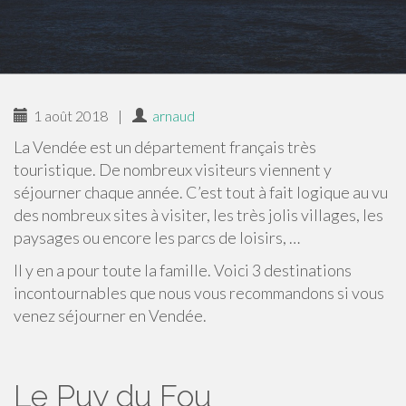
1 août 2018
|
arnaud
La Vendée est un département français très
touristique. De nombreux visiteurs viennent y
séjourner chaque année. C’est tout à fait logique au vu
des nombreux sites à visiter, les très jolis villages, les
paysages ou encore les parcs de loisirs, …
Il y en a pour toute la famille. Voici 3 destinations
incontournables que nous vous recommandons si vous
venez séjourner en Vendée.
Le Puy du Fou